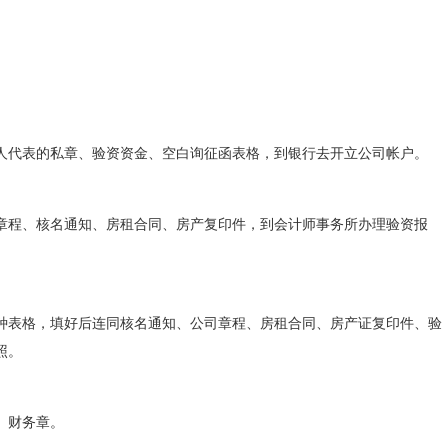
人代表的私章、验资资金、空白询征函表格，到银行去开立公司帐户。
章程、核名通知、房租合同、房产复印件，到会计师事务所办理验资报
种表格，填好后连同核名通知、公司章程、房租合同、房产证复印件、验
照。
、财务章。