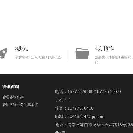
3步走
4方协作
了解需求+定制方案+解决问题
法务部+财务部+税务部
部
管理咨询
电话：15777576460/15777576460
管理咨询种类
手机： /
管理咨询业务的基本流
传真：15777576460
程
邮箱：80448874@qq.com
地址：海南省海口市龙华区金星路18号海
元7层