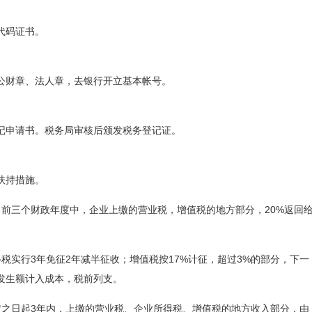
代码证书。
公财章、法人章，去银行开立基本帐号。
记申请书。税务局审核后颁发税务登记证。
扶持措施。
，前三个财政年度中，企业上缴的营业税，增值税的地方部分，20%返回
税实行3年免征2年减半征收；增值税按17%计征，超过3%的部分，下一
发生额计入成本，税前列支。
定之日起3年内，上缴的营业税、企业所得税、增值税的地方收入部分，由