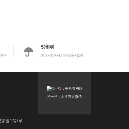
5准则
+事务
态度+方法+行动+效率+素养
扫一扫，关注官方微信
星家园D号1单